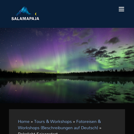
Skip
to
content
Home
»
Tours & Workshops
»
Fotoreisen &
Workshops (Beschreibungen auf Deutsch)
»
Polarlicht Saisonstart