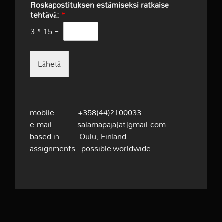
Roskapostituksen estämiseksi ratkaise
tehtävä:
*
3
*
15
=
Lähetä
mobile +358(44)2100033
e-mail salamapaja[at]gmail.com
based in Oulu, Finland
assignments possible worldwide