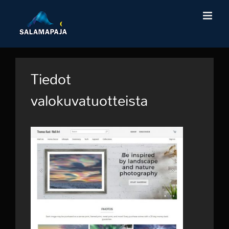
Skip
to
content
Tiedot
valokuvatuotteista