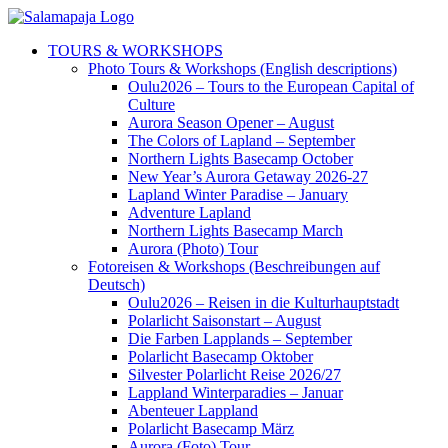
Skip
to
TOURS & WORKSHOPS
content
Photo Tours & Workshops (English descriptions)
Oulu2026 – Tours to the European Capital of
Culture
Aurora Season Opener – August
The Colors of Lapland – September
Northern Lights Basecamp October
New Year’s Aurora Getaway 2026-27
Lapland Winter Paradise – January
Adventure Lapland
Northern Lights Basecamp March
Aurora (Photo) Tour
Fotoreisen & Workshops (Beschreibungen auf
Deutsch)
Oulu2026 – Reisen in die Kulturhauptstadt
Polarlicht Saisonstart – August
Die Farben Lapplands – September
Polarlicht Basecamp Oktober
Silvester Polarlicht Reise 2026/27
Lappland Winterparadies – Januar
Abenteuer Lappland
Polarlicht Basecamp März
Aurora (Foto) Tour