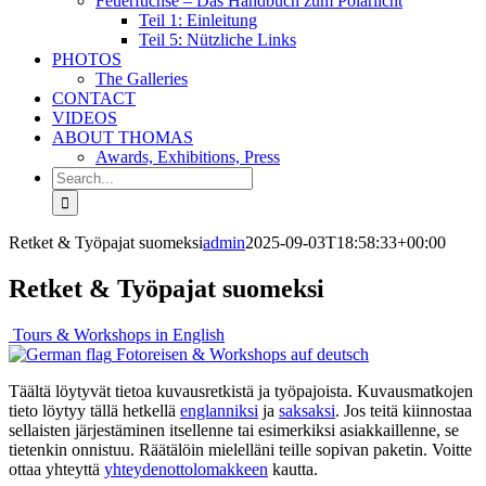
Feuerfüchse – Das Handbuch zum Polarlicht
Teil 1: Einleitung
Teil 5: Nützliche Links
PHOTOS
The Galleries
CONTACT
VIDEOS
ABOUT THOMAS
Awards, Exhibitions, Press
Search
for:
Retket & Työpajat suomeksi
admin
2025-09-03T18:58:33+00:00
Retket & Työpajat suomeksi
Tours & Workshops in English
Fotoreisen & Workshops auf deutsch
Täältä löytyvät tietoa kuvausretkistä ja työpajoista. Kuvausmatkojen
tieto löytyy tällä hetkellä
englanniksi
ja
saksaksi
. Jos teitä kiinnostaa
sellaisten järjestäminen itsellenne tai esimerkiksi asiakkaillenne, se
tietenkin onnistuu. Räätälöin mielelläni teille sopivan paketin. Voitte
ottaa yhteyttä
yhteydenottolomakkeen
kautta.