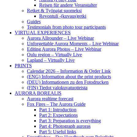
Reisen für andere Veranstalter
Retket & Työpajat suomeksi
Revontuli -(kuvaus)retki
Guides
Testimonials from photo tour participants
VIRTUAL EXPERIENCES
Aurora Allrounder – Live Webinar
Unforgettable Aurora Moments – Live Webinar
Editing Aurora Photos – Live Webinar
Oulu region – Virtually Live
Lapland – Virtually Live
PRINTS
Calendar 2026 – Information & Order Link
(ENG) Information about the print products
(DEU) Informationen zu den Fotodrucken
(FIN) Tiedot valokuvatuotteista
AURORA BOREALIS
Aurora realtime forecast
Fox Fires – The Aurora Guide
Part 1: Introduction
Part 2: Expectations
Part 3: Preparation is everything
Part 4: Photograph auroras
Part 5: Useful links