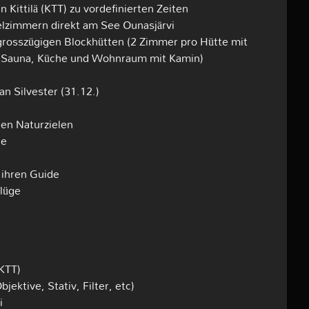
Kittilä (KTT) zu vordefinierten Zeiten
elzimmern direkt am See Ounasjärvi
n grosszügigen Blockhütten (2 Zimmer pro Hütte mit
Sauna, Küche und Wohnraum mit Kamin)
n Silvester (31.12.)
nen Naturzielen
he
 ihren Guide
flüge
(KTT)
ektive, Stativ, Filter, etc)
i