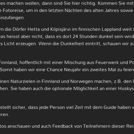
res machen wollen, dann sind Sie hier richtig. Kommen Sie m
 Fotoreise, um in den letzten Nächten des alten Jahres sowie
inzufangen.
m die Dörfer Hetta und Kilpisjärvi im finnischen Lappland weit 
Das heisst aber nicht, dass es dort 24 Stunden dunkel sein wird
 Licht erzeugen. Wenn die Dunkelheit eintritt, schauen wir 
in Finnland, hoffentlich mit einer Mischung aus Feuerwerk und P
Somit haben wir eine Chance Neujahr ein zweites Mal zu feier
en Naturzielen in Finnland und Norwegen machen, z.B. den Pa
en. Sie haben auch die optionale Möglichkeit an einer Huskys
ellt sicher, dass jede Person viel Zeit mit dem Guide haben 
eren.
otos anschauen und auch Feedback von Teilnehmern dieser Reis