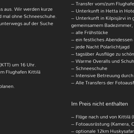
– Transfer vom/zum Flughafen 
ess aus. Wir werden kurze
– Unterkunft in Hetta in Hot
d mal ohne Schneeschuhe.
– Unterkunft in Kilpisjärvi i
 unterwegs auf der Suche
gemeinsamem Badezimmer, 
– alle Frühstücke
– ein festliches Abendessen a
– jede Nacht Polarlichtjagd
– tagsüber Ausflüge zu schö
– Warme Overalls und Schu
 (KTT) um 16 Uhr.
– Schneeschuhe
 Flughafen Kittilä
– Intensive Betreuung durch
– Alle Transfers der Fotoaus
planen.
Im Preis nicht enthalten
– Flüge nach und von Kittilä 
– Fotoausrüstung (Kamera, Obj
– optionale 12km Huskysafar