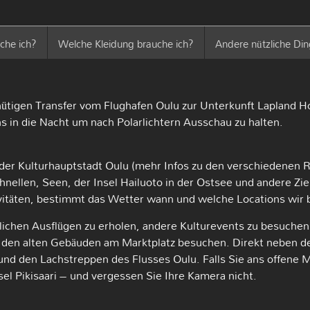
che ich?
Welche Kleidung brauche ich?
Andere nützliche Di
igen Transfer vom Flughafen Oulu zur Unterkunft Lapland Ho
n die Nacht um nach Polarlichtern Ausschau zu halten.
er Kulturhauptstadt Oulu (mehr Infos zu den verschiedenen R
nellen, Seen, der Insel Hailuoto in der Ostsee und andere Zie
ivitäten, bestimmt das Wetter wann und welche Locations wir
lichen Ausflügen zu erholen, andere Kulturevents zu besuche
den alten Gebäuden am Marktplatz besuchen. Direkt neben dem
und den Lachstreppen des Flusses Oulu. Falls Sie ans offene
sel Pikisaari – und vergessen Sie Ihre Kamera nicht.