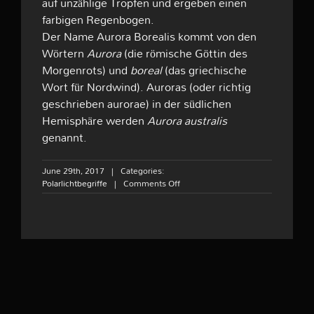
auf unzählige Tropfen und ergeben einen
farbigen Regenbogen.
Der Name Aurora Borealis kommt von den
Wörtern
Aurora
(die römische Göttin des
Morgenrots) und
boreal
(das griechische
Wort für Nordwind). Auroras (oder richtig
geschrieben aurorae) in der südlichen
Hemisphäre werden
Aurora australis
genannt.
June 29th, 2017
|
Categories:
on
Polarlichtbegriffe
|
Comments Off
Aurora
borealis,
Polarlicht