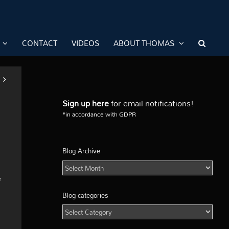
CONTACT
VIDEOS
ABOUT THOMAS
Sign up here
for email notifications!
*in accordance with GDPR
Blog Archive
Blog
Archive
e
Blog categories
Blog
categories